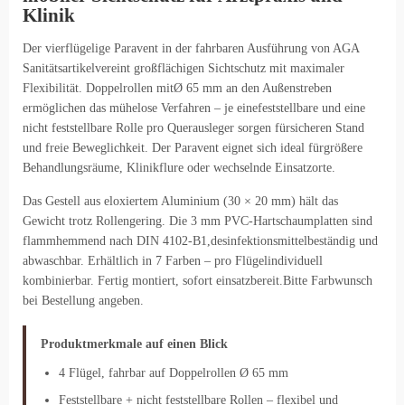
Klinik
Der vierflügelige Paravent in der fahrbaren Ausführung von AGA
Sanitätsartikelvereint großflächigen Sichtschutz mit maximaler
Flexibilität. Doppelrollen mitØ 65 mm an den Außenstreben
ermöglichen das mühelose Verfahren – je einefeststellbare und eine
nicht feststellbare Rolle pro Querausleger sorgen fürsicheren Stand
und freie Beweglichkeit. Der Paravent eignet sich ideal fürgrößere
Behandlungsräume, Klinikflure oder wechselnde Einsatzorte.
Das Gestell aus eloxiertem Aluminium (30 × 20 mm) hält das
Gewicht trotz Rollengering. Die 3 mm PVC-Hartschaumplatten sind
flammhemmend nach DIN 4102-B1,desinfektionsmittelbeständig und
abwaschbar. Erhältlich in 7 Farben – pro Flügelindividuell
kombinierbar. Fertig montiert, sofort einsatzbereit.Bitte Farbwunsch
bei Bestellung angeben.
Produktmerkmale auf einen Blick
4 Flügel, fahrbar auf Doppelrollen Ø 65 mm
Feststellbare + nicht feststellbare Rollen – flexibel und