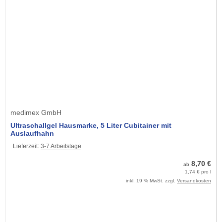
medimex GmbH
Ultraschallgel Hausmarke, 5 Liter Cubitainer mit
Auslaufhahn
Lieferzeit:
3-7 Arbeitstage
8,70 €
ab
1,74 € pro l
inkl. 19 % MwSt. zzgl.
Versandkosten