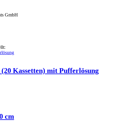
nts GmbH
lt:
 (20 Kassetten) mit Pufferlösung
,0 cm