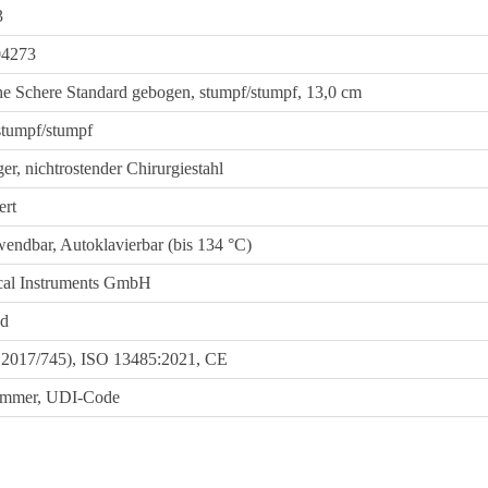
3
04273
he Schere Standard gebogen, stumpf/stumpf, 13,0 cm
tumpf/stumpf
r, nichtrostender Chirurgiestahl
ert
endbar, Autoklavierbar (bis 134 °C)
cal Instruments GmbH
nd
017/745), ISO 13485:2021, CE
mmer, UDI-Code