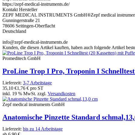
https://zepf-medical-instruments.de/
Kontakt Hersteller
ZEPF MEDICAL INSTRUMENTS GmbH®Zepf medical instrume
Gunningerstraße 21
78606 Seitingen-Oberflacht
Deutschland
info@zepf-medical-instruments.de
Kunden, die diesen Artikel kauften, haben auch folgende Artikel bestel
Promeditech GmbH
ProLine Trop I Pro, Troponin I Schnelltest
Lieferzeit:
3-7 Arbeitstage
35,10 €
1,76 € pro ST
inkl. 19 % MwSt. zzgl.
Versandkosten
Zepf medical instruments GmbH
Anatomische Pinzette Standard schmal,13
Lieferzeit:
bis zu 14 Arbeitstage
ab
6,90 €