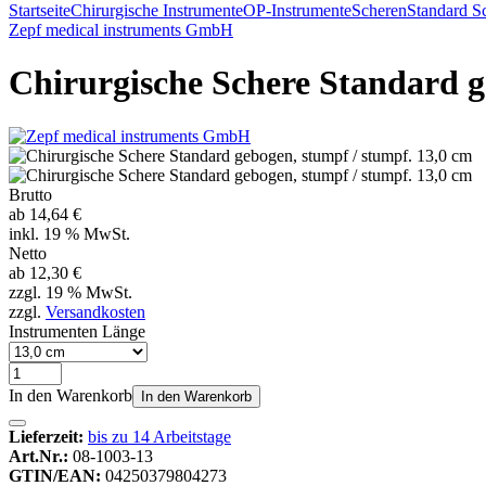
Startseite
Chirurgische Instrumente
OP-Instrumente
Scheren
Standard S
Zepf medical instruments GmbH
Chirurgische Schere Standard g
Brutto
ab
14,64 €
inkl. 19 % MwSt.
Netto
ab
12,30 €
zzgl. 19 % MwSt.
zzgl.
Versandkosten
Instrumenten Länge
In den Warenkorb
In den Warenkorb
Lieferzeit:
bis zu 14 Arbeitstage
Art.Nr.:
08-1003-13
GTIN/EAN:
04250379804273