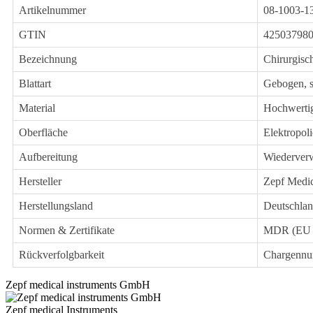
Artikelnummer
08-1003-1
GTIN
42503798
Bezeichnung
Chirurgisc
Blattart
Gebogen, s
Material
Hochwertige
Oberfläche
Elektropoli
Aufbereitung
Wiederverw
Hersteller
Zepf Medi
Herstellungsland
Deutschla
Normen & Zertifikate
MDR (EU 2
Rückverfolgbarkeit
Chargennu
Zepf medical instruments GmbH
Zepf medical Instruments