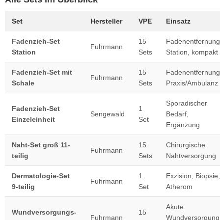
Set
Hersteller
VPE
Einsatz
Fadenzieh-Set
15
Fadenentfernung
Fuhrmann
Station
Sets
Station, kompakt
Fadenzieh-Set mit
15
Fadenentfernung
Fuhrmann
Schale
Sets
Praxis/Ambulanz
Sporadischer
Fadenzieh-Set
1
Sengewald
Bedarf,
Einzeleinheit
Set
Ergänzung
Naht-Set groß 11-
15
Chirurgische
Fuhrmann
teilig
Sets
Nahtversorgung
Dermatologie-Set
1
Exzision, Biopsie,
Fuhrmann
9-teilig
Set
Atherom
Akute
Wundversorgungs-
15
Fuhrmann
Wundversorgung