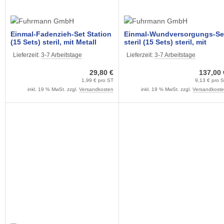
Einmal-Fadenzieh-Set Station
Einmal-Wundversorgungs-Se
(15 Sets) steril, mit Metall
steril (15 Sets) steril, mit
Pinzette, Fadenziehmesser
Instrumenten, Kompressen
Lieferzeit:
3-7 Arbeitstage
Lieferzeit:
3-7 Arbeitstage
und Kompresse
Abdeckung und Schale
29,80 €
137,00 
1,99 € pro ST
9,13 € pro 
inkl. 19 % MwSt. zzgl.
Versandkosten
inkl. 19 % MwSt. zzgl.
Versandkost