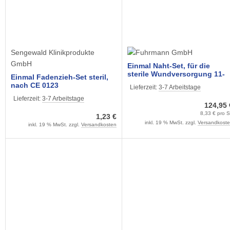
Sengewald Klinikprodukte
GmbH
Einmal Naht-Set, für die
sterile Wundversorgung 11-
Einmal Fadenzieh-Set steril,
teilig (15 Stück)
nach CE 0123
Lieferzeit:
3-7 Arbeitstage
Lieferzeit:
3-7 Arbeitstage
124,95 
8,33 € pro 
1,23 €
inkl. 19 % MwSt. zzgl.
Versandkost
inkl. 19 % MwSt. zzgl.
Versandkosten