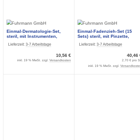
Einmal-Dermatologie-Set,
Einmal-Fadenzieh-Set (15
steril, mit Instrumenten,
Sets) steril, mit Pinzette,
Kompressen, Lochtuch und
Fadenziehmesser,
Lieferzeit:
3-7 Arbeitstage
Lieferzeit:
3-7 Arbeitstage
Schale (9-Teilig)
Kompressen und Schale
10,56 €
40,46 
inkl. 19 % MwSt. zzgl.
Versandkosten
2,70 € pro 
inkl. 19 % MwSt. zzgl.
Versandkost