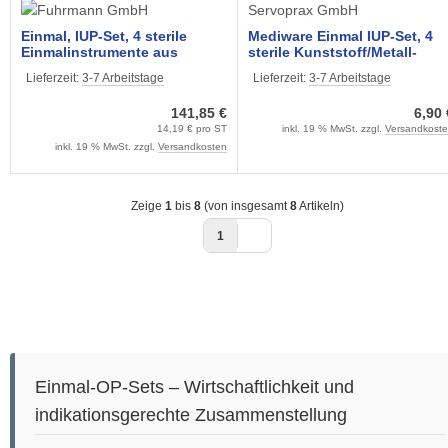
Servoprax GmbH
Einmal, IUP-Set, 4 sterile
Mediware Einmal IUP-Set, 4
Einmalinstrumente aus
sterile Kunststoff/Metall-
Edelstahl (10 Sets)
Instrumente
Lieferzeit:
3-7 Arbeitstage
Lieferzeit:
3-7 Arbeitstage
141,85 €
6,90 
14,19 € pro ST
inkl. 19 % MwSt. zzgl.
Versandkost
inkl. 19 % MwSt. zzgl.
Versandkosten
Zeige
1
bis
8
(von insgesamt
8
Artikeln)
1
Einmal-OP-Sets – Wirtschaftlichkeit und
indikationsgerechte Zusammenstellung