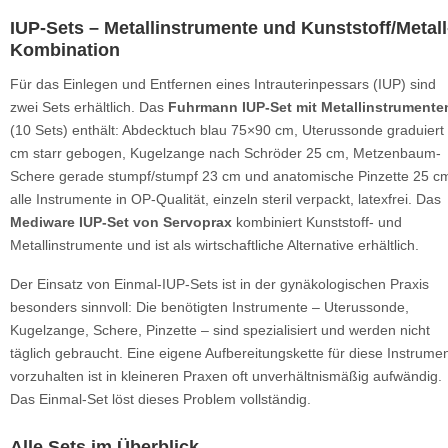
IUP-Sets – Metallinstrumente und Kunststoff/Metall
Kombination
Für das Einlegen und Entfernen eines Intrauterinpessars (IUP) sind
zwei Sets erhältlich. Das
Fuhrmann IUP-Set mit Metallinstrumente
(10 Sets) enthält: Abdecktuch blau 75×90 cm, Uterussonde graduiert
cm starr gebogen, Kugelzange nach Schröder 25 cm, Metzenbaum-
Schere gerade stumpf/stumpf 23 cm und anatomische Pinzette 25 c
alle Instrumente in OP-Qualität, einzeln steril verpackt, latexfrei. Das
Mediware IUP-Set von Servoprax
kombiniert Kunststoff- und
Metallinstrumente und ist als wirtschaftliche Alternative erhältlich.
Der Einsatz von Einmal-IUP-Sets ist in der gynäkologischen Praxis
besonders sinnvoll: Die benötigten Instrumente – Uterussonde,
Kugelzange, Schere, Pinzette – sind spezialisiert und werden nicht
täglich gebraucht. Eine eigene Aufbereitungskette für diese Instrume
vorzuhalten ist in kleineren Praxen oft unverhältnismäßig aufwändig.
Das Einmal-Set löst dieses Problem vollständig.
Alle Sets im Überblick