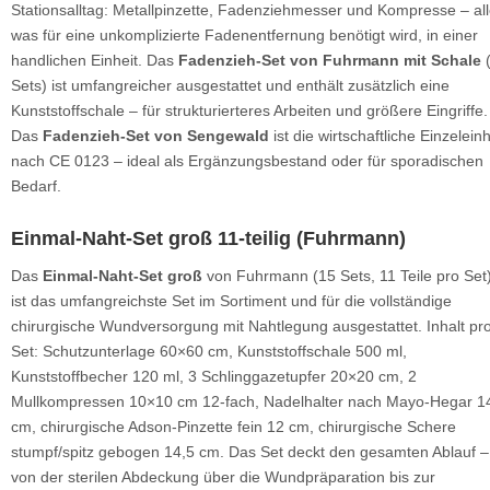
Stationsalltag: Metallpinzette, Fadenziehmesser und Kompresse – al
was für eine unkomplizierte Fadenentfernung benötigt wird, in einer
handlichen Einheit. Das
Fadenzieh-Set von Fuhrmann mit Schale
Sets) ist umfangreicher ausgestattet und enthält zusätzlich eine
Kunststoffschale – für strukturierteres Arbeiten und größere Eingriffe.
Das
Fadenzieh-Set von Sengewald
ist die wirtschaftliche Einzeleinh
nach CE 0123 – ideal als Ergänzungsbestand oder für sporadischen
Bedarf.
Einmal-Naht-Set groß 11-teilig (Fuhrmann)
Das
Einmal-Naht-Set groß
von Fuhrmann (15 Sets, 11 Teile pro Set
ist das umfangreichste Set im Sortiment und für die vollständige
chirurgische Wundversorgung mit Nahtlegung ausgestattet. Inhalt pr
Set: Schutzunterlage 60×60 cm, Kunststoffschale 500 ml,
Kunststoffbecher 120 ml, 3 Schlinggazetupfer 20×20 cm, 2
Mullkompressen 10×10 cm 12-fach, Nadelhalter nach Mayo-Hegar 1
cm, chirurgische Adson-Pinzette fein 12 cm, chirurgische Schere
stumpf/spitz gebogen 14,5 cm. Das Set deckt den gesamten Ablauf –
von der sterilen Abdeckung über die Wundpräparation bis zur