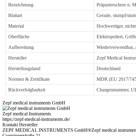
Bezeichnung
Präparierschere n. 
Blattart
Gerade, stumpf/stum
Material
Hochwertiger, nicht
Oberfläche
Elektropoliert, Griff
Aufbereitung
Wiederverwendbar, A
Hersteller
Zepf Medical Inst
Herstellungsland
Deutschland
Normen & Zertifikate
MDR (EU 2017/745)
Rückverfolgbarkeit
Chargennummer, U
Zepf medical instruments GmbH
Zepf medical Instruments
https://zepf-medical-instruments.de/
Kontakt Hersteller
ZEPF MEDICAL INSTRUMENTS GmbH®Zepf medical instrume
Gunningerstraße 21