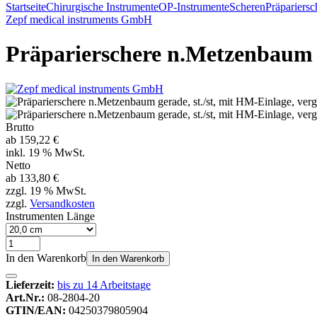
Startseite
Chirurgische Instrumente
OP-Instrumente
Scheren
Präpariersc
Zepf medical instruments GmbH
Präparierschere n.Metzenbaum ge
Brutto
ab
159,22 €
inkl. 19 % MwSt.
Netto
ab
133,80 €
zzgl. 19 % MwSt.
zzgl.
Versandkosten
Instrumenten Länge
In den Warenkorb
In den Warenkorb
Lieferzeit:
bis zu 14 Arbeitstage
Art.Nr.:
08-2804-20
GTIN/EAN:
04250379805904