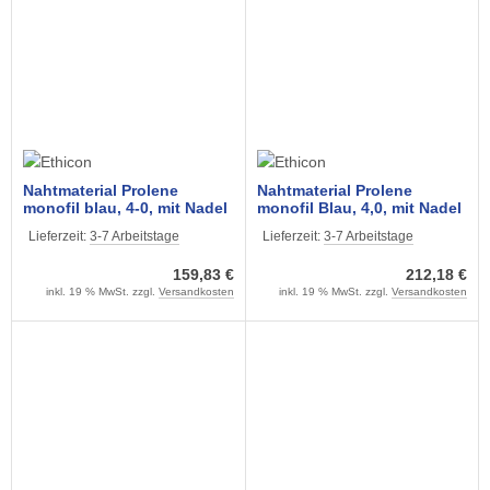
Nahtmaterial Prolene
Nahtmaterial Prolene
monofil blau, 4-0, mit Nadel
monofil Blau, 4,0, mit Nadel
FS-2, 45 cm Faden (3 Dtz.)
RB1, 75 cm Faden, (3 DTZ)
Lieferzeit:
3-7 Arbeitstage
Lieferzeit:
3-7 Arbeitstage
nicht resorbierbar
nicht resorbierbar
159,83 €
212,18 €
inkl. 19 % MwSt. zzgl.
Versandkosten
inkl. 19 % MwSt. zzgl.
Versandkosten