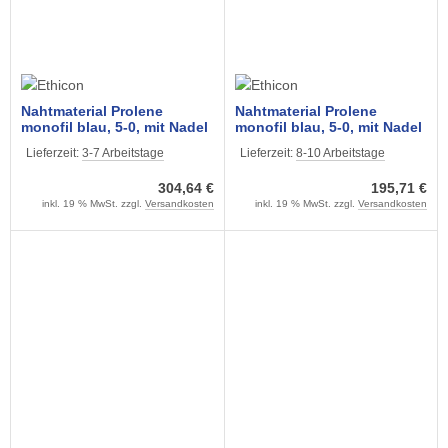
Nahtmaterial Prolene
Nahtmaterial Prolene
monofil blau, 5-0, mit Nadel
monofil blau, 5-0, mit Nadel
RB1, 75 cm Faden, (3 DTZ)
VISI Black FS-3, 45 cm
Lieferzeit:
3-7 Arbeitstage
Lieferzeit:
8-10 Arbeitstage
nicht resorbierbar
Faden (3 Dtz.) nicht
resorbierbar
304,64 €
195,71 €
inkl. 19 % MwSt. zzgl.
Versandkosten
inkl. 19 % MwSt. zzgl.
Versandkosten