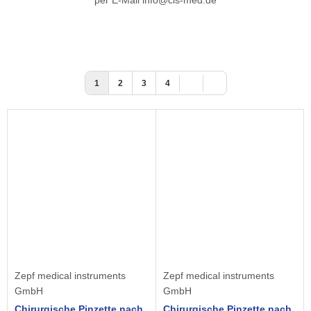
per E-Mail info@cls-med.de
1
2
3
4
Zepf medical instruments
Zepf medical instruments
GmbH
GmbH
Chirurgische Pinzette nach
Chirurgische Pinzette nach