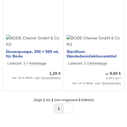
Dosierpumpe, 350 + 500 ml,
Sterillium
für Bode
Händedesinfektionsmittel
Desinfektionsmittel-
(1000 ml)
Lieferzeit:
3-7 Arbeitstage
Lieferzeit:
2-3 Arbeitstage
Flaschen, z.B. Sterillium
1,20 €
8,69 €
ab
inkl. 19 % MwSt. zzgl.
Versandkosten
8,69 € pro l
inkl. 19 % MwSt. zzgl.
Versandkosten
Zeige
1
bis
2
(von insgesamt
2
Artikeln)
1