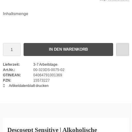
Inhaltsmenge
IN DEN WARENKORB
Lieferzeit:
3-7 Arbeitstage
Art.Nr.:
00-323DS-0075-02
GTIN/EAN:
04064791001369
PZN:
15573227
Artikeldatenblatt drucken
Descosept Sensitive | Alkoholische