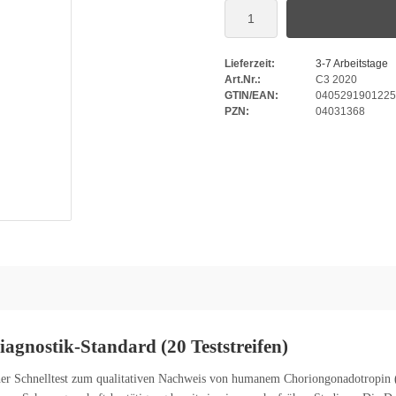
Lieferzeit:
3-7 Arbeitstage
Art.Nr.:
C3 2020
GTIN/EAN:
0405291901225
PZN:
04031368
nostik-Standard (20 Teststreifen)
 Schnelltest zum qualitativen Nachweis von humanem Choriongonadotropin (