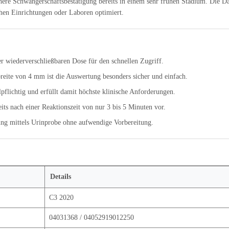
here Schwangerschaftsbestätigung bereits in einem sehr frühen Stadium. Die Dar
chen Einrichtungen oder Laboren optimiert.
er wiederverschließbaren Dose für den schnellen Zugriff.
reite von 4 mm ist die Auswertung besonders sicher und einfach.
flichtig und erfüllt damit höchste klinische Anforderungen.
eits nach einer Reaktionszeit von nur 3 bis 5 Minuten vor.
ng mittels Urinprobe ohne aufwendige Vorbereitung.
Details
C3 2020
04031368 / 04052919012250