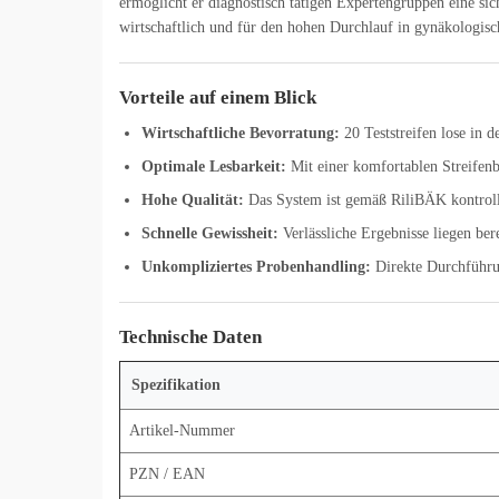
ermöglicht er diagnostisch tätigen Expertengruppen eine sic
wirtschaftlich und für den hohen Durchlauf in gynäkologis
Vorteile auf einem Blick
Wirtschaftliche Bevorratung:
20 Teststreifen lose in d
Optimale Lesbarkeit:
Mit einer komfortablen Streifenb
Hohe Qualität:
Das System ist gemäß RiliBÄK kontrollp
Schnelle Gewissheit:
Verlässliche Ergebnisse liegen ber
Unkompliziertes Probenhandling:
Direkte Durchführu
Technische Daten
Spezifikation
Artikel-Nummer
PZN / EAN