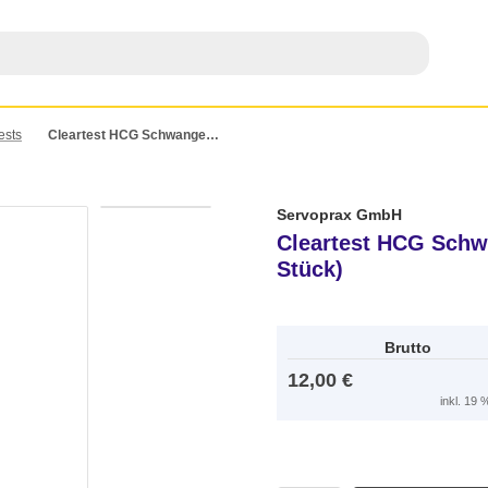
ests
Cleartest HCG Schwangerschafts-Teststreifen (20 Stück)
Servoprax GmbH
Cleartest HCG Schwa
Stück)
Brutto
12,00 €
inkl. 19