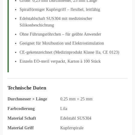
Größe: 0,25 mm Durchmesser, 25 mm Länge
Spiralförmiger Kupfergriff – flexibel, leitfähig
Edelstahlschaft SUS304 mit medizinischer
Silikonbeschichtung
Ohne Führungsröhrchen – für geübte Anwender
Geeignet für Moxibustion und Elektrostimulation
CE-gekennzeichnet (Medizinprodukt Klasse IIa, CE 0123)
Einzeln EO-steril verpackt, Karton à 100 Stück
Technische Daten
Durchmesser × Länge
0,25 mm × 25 mm
Farbcodierung
Lila
Material Schaft
Edelstahl SUS304
Material Griff
Kupferspirale