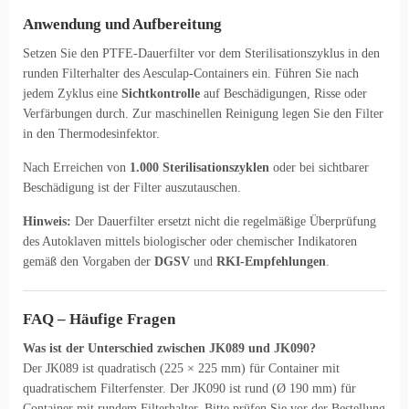
Anwendung und Aufbereitung
Setzen Sie den PTFE-Dauerfilter vor dem Sterilisationszyklus in den
runden Filterhalter des Aesculap-Containers ein. Führen Sie nach
jedem Zyklus eine
Sichtkontrolle
auf Beschädigungen, Risse oder
Verfärbungen durch. Zur maschinellen Reinigung legen Sie den Filter
in den Thermodesinfektor.
Nach Erreichen von
1.000 Sterilisationszyklen
oder bei sichtbarer
Beschädigung ist der Filter auszutauschen.
Hinweis:
Der Dauerfilter ersetzt nicht die regelmäßige Überprüfung
des Autoklaven mittels biologischer oder chemischer Indikatoren
gemäß den Vorgaben der
DGSV
und
RKI-Empfehlungen
.
FAQ – Häufige Fragen
Was ist der Unterschied zwischen JK089 und JK090?
Der JK089 ist quadratisch (225 × 225 mm) für Container mit
quadratischem Filterfenster. Der JK090 ist rund (Ø 190 mm) für
Container mit rundem Filterhalter. Bitte prüfen Sie vor der Bestellung