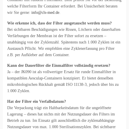
welche Filterform Ihr Container erfordert. Bei Unsicherheit beraten
wir Sie gerne:
info@cls-med.de
.
Wie erkenne ich, dass der Filter ausgetauscht werden muss?
Bei sichtbaren Beschädigungen wie Rissen, Löchern oder dauerhaften
Verfärbungen der Membran ist der Filter sofort zu ersetzen –
unabhängig von der Zyklenzahl. Spätestens nach 1.000 Zyklen ist ein
Austausch Pflicht. Wir empfehlen eine Zyklenerfassung pro Filter
z.B. per Aufkleber auf dem Container.
Kann der Dauerfilter die Einmalfilter vollständig ersetzen?
Ja – der JK090 ist als vollwertiger Ersatz für runde Einmalfilter in
kompatiblen Aesculap-Containern konzipiert. Er bietet denselben
mikrobiologischen Rückhalt gemäß ISO 11138-3, jedoch über bis zu
1.000 Zyklen.
Hat der Filter ein Verfallsdatum?
Die Verpackung trägt ein Haltbarkeitsdatum für die ungeöffnete
Lagerung – dieses hat nichts mit der Nutzungsdauer des Filters im
Betrieb zu tun. Im Einsatz gilt ausschließlich die zyklenabhängige
Nutzungsdauer von max. 1.000 Sterilisationszyklen. Bei sichtbarer