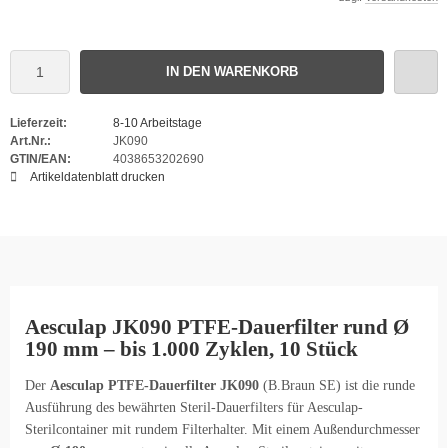
IN DEN WARENKORB
Lieferzeit:
8-10 Arbeitstage
Art.Nr.:
JK090
GTIN/EAN:
4038653202690
Artikeldatenblatt drucken
Aesculap JK090 PTFE-Dauerfilter rund Ø
190 mm – bis 1.000 Zyklen, 10 Stück
Der
Aesculap PTFE-Dauerfilter JK090
(B.Braun SE) ist die runde
Ausführung des bewährten Steril-Dauerfilters für Aesculap-
Sterilcontainer mit rundem Filterhalter. Mit einem Außendurchmesser