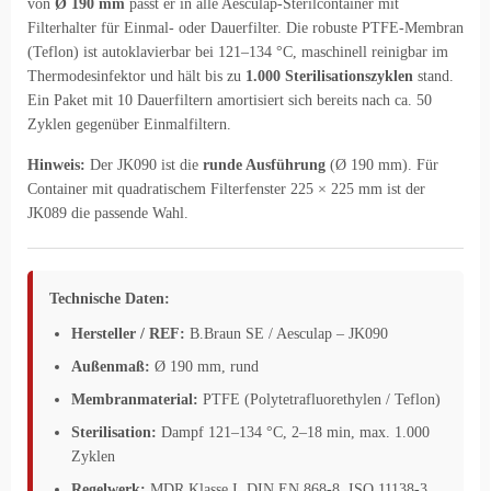
von
Ø 190 mm
passt er in alle Aesculap-Sterilcontainer mit
Filterhalter für Einmal- oder Dauerfilter. Die robuste PTFE-Membran
(Teflon) ist autoklavierbar bei 121–134 °C, maschinell reinigbar im
Thermodesinfektor und hält bis zu
1.000 Sterilisationszyklen
stand.
Ein Paket mit 10 Dauerfiltern amortisiert sich bereits nach ca. 50
Zyklen gegenüber Einmalfiltern.
Hinweis:
Der JK090 ist die
runde Ausführung
(Ø 190 mm). Für
Container mit quadratischem Filterfenster 225 × 225 mm ist der
JK089 die passende Wahl.
Technische Daten:
Hersteller / REF:
B.Braun SE / Aesculap – JK090
Außenmaß:
Ø 190 mm, rund
Membranmaterial:
PTFE (Polytetrafluorethylen / Teflon)
Sterilisation:
Dampf 121–134 °C, 2–18 min, max. 1.000
Zyklen
Regelwerk:
MDR Klasse I, DIN EN 868-8, ISO 11138-3