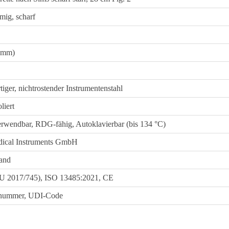
mig, scharf
8 mm)
iger, nichtrostender Instrumentenstahl
liert
rwendbar, RDG-fähig, Autoklavierbar (bis 134 °C)
ical Instruments GmbH
and
 2017/745), ISO 13485:2021, CE
nummer, UDI-Code