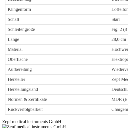
Klingenform
Löffelför
Schaft
Starr
Schleifengröße
Fig. 2 (
Länge
28,0 cm
Material
Hochwert
Oberfläche
Elektropo
Aufbereitung
Wiederve
Hersteller
Zepf Med
Herstellungsland
Deutschl
Normen & Zertifikate
MDR (EU
Rückverfolgbarkeit
Chargen
Zepf medical instruments GmbH