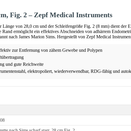
cm, Fig. 2 – Zepf Medical Instruments
iner Länge von 28,0 cm und der Schleifengröße Fig. 2 (8 mm) dient d
e Rand ermöglicht ein effektives Abschneiden von adhärrem Endometriu
nannt nach James Marion Sims. Hergestellt von Zepf Medical Instrumen
 effektiv zur Entfernung von zähem Gewebe und Polypen
ftübertragung
ng und gute Reichweite
rumentenstahl, elektropoliert, wiederverwendbar, RDG-fähig und autok
-08
ette nach Sims scharf starr, 28 cm Fig. 2