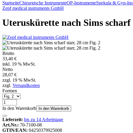
Startseite
Chirurgische Instrumente
OP-Instrumente
Spekula & Gyn-Ins
Zepf medical instruments GmbH
Uteruskürette nach Sims scharf s
Brutto
33,40 €
inkl. 19 % MwSt.
Netto
28,07 €
zzgl. 19 % MwSt.
zzgl.
Versandkosten
Formen
In den Warenkorb
In den Warenkorb
Lieferzeit:
bis zu 14 Arbeitstage
Art.Nr.:
70-7100-08
GTIN/EAN:
04250379925008