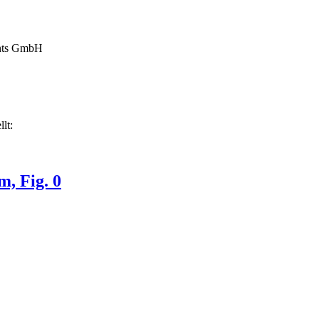
nts GmbH
lt:
m, Fig. 0