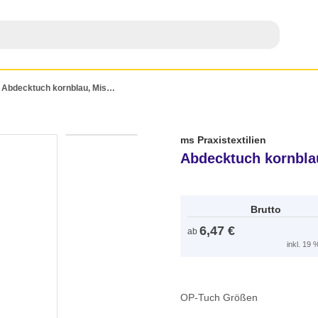
Abdecktuch kornblau, Mischgewebe 80 x 80 cm
ms Praxistextilien
Abdecktuch kornbla
Brutto
6,47 €
ab
inkl. 19
OP-Tuch Größen