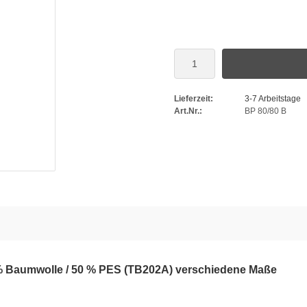
Lieferzeit:
3-7 Arbeitstage
Art.Nr.:
BP 80/80 B
 Baumwolle / 50 % PES (TB202A) verschiedene Maße