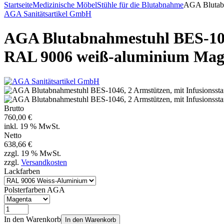
Startseite
Medizinische Möbel
Stühle für die Blutabnahme
AGA Blutabn
AGA Sanitätsartikel GmbH
AGA Blutabnahmestuhl BES-1046,
RAL 9006 weiß-aluminium Mag
Brutto
760,00 €
inkl. 19 % MwSt.
Netto
638,66 €
zzgl. 19 % MwSt.
zzgl.
Versandkosten
Lackfarben
Polsterfarben AGA
In den Warenkorb
In den Warenkorb