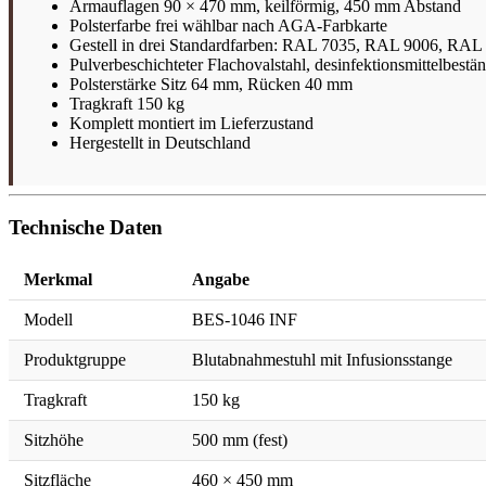
Armauflagen 90 × 470 mm, keilförmig, 450 mm Abstand
Polsterfarbe frei wählbar nach AGA-Farbkarte
Gestell in drei Standardfarben: RAL 7035, RAL 9006, RAL
Pulverbeschichteter Flachovalstahl, desinfektionsmittelbestä
Polsterstärke Sitz 64 mm, Rücken 40 mm
Tragkraft 150 kg
Komplett montiert im Lieferzustand
Hergestellt in Deutschland
Technische Daten
Merkmal
Angabe
Modell
BES-1046 INF
Produktgruppe
Blutabnahmestuhl mit Infusionsstange
Tragkraft
150 kg
Sitzhöhe
500 mm (fest)
Sitzfläche
460 × 450 mm