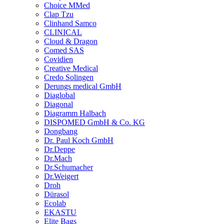
Choice MMed
Clap Tzu
Clinhand Samco
CLINICAL
Cloud & Dragon
Comed SAS
Covidien
Creative Medical
Credo Solingen
Derungs medical GmbH
Diaglobal
Diagonal
Diagramm Halbach
DISPOMED GmbH & Co. KG
Dongbang
Dr. Paul Koch GmbH
Dr.Deppe
Dr.Mach
Dr.Schumacher
Dr.Weigert
Droh
Dürasol
Ecolab
EKASTU
Elite Bags