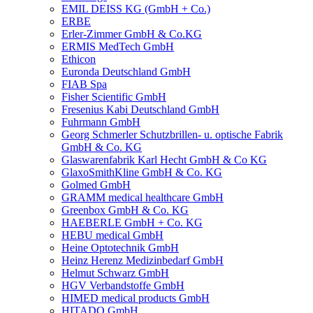
EMIL DEISS KG (GmbH + Co.)
ERBE
Erler-Zimmer GmbH & Co.KG
ERMIS MedTech GmbH
Ethicon
Euronda Deutschland GmbH
FIAB Spa
Fisher Scientific GmbH
Fresenius Kabi Deutschland GmbH
Fuhrmann GmbH
Georg Schmerler Schutzbrillen- u. optische Fabrik
GmbH & Co. KG
Glaswarenfabrik Karl Hecht GmbH & Co KG
GlaxoSmithKline GmbH & Co. KG
Golmed GmbH
GRAMM medical healthcare GmbH
Greenbox GmbH & Co. KG
HAEBERLE GmbH + Co. KG
HEBU medical GmbH
Heine Optotechnik GmbH
Heinz Herenz Medizinbedarf GmbH
Helmut Schwarz GmbH
HGV Verbandstoffe GmbH
HIMED medical products GmbH
HITADO GmbH