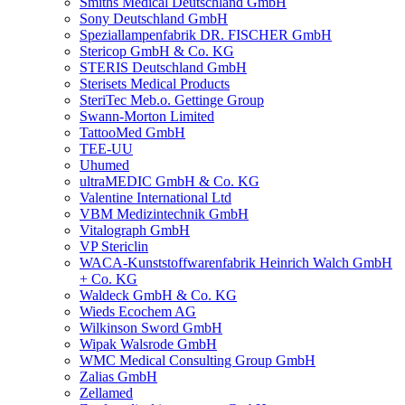
Smiths Medical Deutschland GmbH
Sony Deutschland GmbH
Speziallampenfabrik DR. FISCHER GmbH
Stericop GmbH & Co. KG
STERIS Deutschland GmbH
Sterisets Medical Products
SteriTec Meb.o. Gettinge Group
Swann-Morton Limited
TattooMed GmbH
TEE-UU
Uhumed
ultraMEDIC GmbH & Co. KG
Valentine International Ltd
VBM Medizintechnik GmbH
Vitalograph GmbH
VP Stericlin
WACA-Kunststoffwarenfabrik Heinrich Walch GmbH
+ Co. KG
Waldeck GmbH & Co. KG
Wieds Ecochem AG
Wilkinson Sword GmbH
Wipak Walsrode GmbH
WMC Medical Consulting Group GmbH
Zalias GmbH
Zellamed