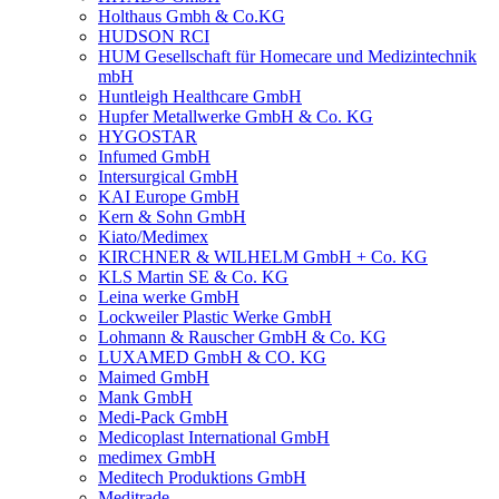
Holthaus Gmbh & Co.KG
HUDSON RCI
HUM Gesellschaft für Homecare und Medizintechnik
mbH
Huntleigh Healthcare GmbH
Hupfer Metallwerke GmbH & Co. KG
HYGOSTAR
Infumed GmbH
Intersurgical GmbH
KAI Europe GmbH
Kern & Sohn GmbH
Kiato/Medimex
KIRCHNER & WILHELM GmbH + Co. KG
KLS Martin SE & Co. KG
Leina werke GmbH
Lockweiler Plastic Werke GmbH
Lohmann & Rauscher GmbH & Co. KG
LUXAMED GmbH & CO. KG
Maimed GmbH
Mank GmbH
Medi-Pack GmbH
Medicoplast International GmbH
medimex GmbH
Meditech Produktions GmbH
Meditrade