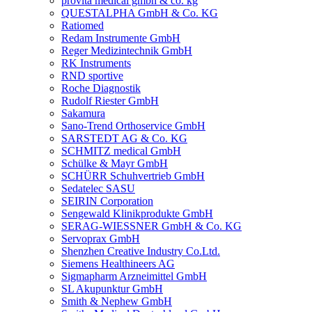
provita medical gmbh & co. kg
QUESTALPHA GmbH & Co. KG
Ratiomed
Redam Instrumente GmbH
Reger Medizintechnik GmbH
RK Instruments
RND sportive
Roche Diagnostik
Rudolf Riester GmbH
Sakamura
Sano-Trend Orthoservice GmbH
SARSTEDT AG & Co. KG
SCHMITZ medical GmbH
Schülke & Mayr GmbH
SCHÜRR Schuhvertrieb GmbH
Sedatelec SASU
SEIRIN Corporation
Sengewald Klinikprodukte GmbH
SERAG-WIESSNER GmbH & Co. KG
Servoprax GmbH
Shenzhen Creative Industry Co.Ltd.
Siemens Healthineers AG
Sigmapharm Arzneimittel GmbH
SL Akupunktur GmbH
Smith & Nephew GmbH