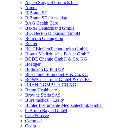
Aspen Surgical Products Inc.
Atmos
B.Braun SE
B.Braun SE / Aesculap
BAG Health Care
Baxter Deutschland GmbH
BD, Becton Dickinson GmbH
Berrcom Guangzhou
Beurer
BGT BioGenTechnologies GmbH
Bisanz Medizinische Polster GmbH
BODE Chemie GmbH & Co. KG
Boettger
Bollmann by Pull UP
Bosch und Sohn GmbH & Co.KG
BOWA-electronic GmbH & Co. KG
BRAND GMBH + CO KG
Braun Healthcare
Browne Steris SAS
BSN medical - Essity
Bühler-Instrumente Medizintechnik GmbH
C.Bruno Bayha GmbH
Care & serve
Caromed
Cedip