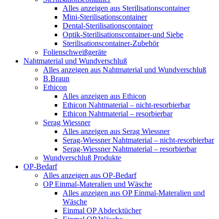
Alles anzeigen aus Sterilisationscontainer
Mini-Sterilisationscontainer
Dental-Sterilisationscontainer
Optik-Sterilisationscontainer-und Siebe
Sterilisationscontainer-Zubehör
Folienschweißgeräte
Nahtmaterial und Wundverschluß
Alles anzeigen aus Nahtmaterial und Wundverschluß
B.Braun
Ethicon
Alles anzeigen aus Ethicon
Ethicon Nahtmaterial – nicht-resorbierbar
Ethicon Nahtmaterial – resorbierbar
Serag Wiessner
Alles anzeigen aus Serag Wiessner
Serag-Wiessner Nahtmaterial – nicht-resorbierbar
Serag-Wiessner Nahtmaterial – resorbierbar
Wundverschluß Produkte
OP-Bedarf
Alles anzeigen aus OP-Bedarf
OP Einmal-Materalien und Wäsche
Alles anzeigen aus OP Einmal-Materalien und
Wäsche
Einmal OP Abdecktücher