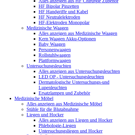
Alles anzeigen aus HF Chirurgie Zubehör
HF Bipolar Pinzetten
HF Handgriffe und Kabel
HF Neutralelektroden
HF-Elektroden Monopolar
Medizinische Waagen
Alles anzeigen aus Medizinische Waagen
Kern Waagen Akku-Optionen
Baby Waagen
Personenwaagen
Rollstuhlwaagen
Plattformwaagen
Untersuchungsleuchten
Alles anzeigen aus Untersuchungsleuchten
LED OP - Untersuchungsleuchten
Dermatologische Untersuchungs-und
Lupenleuchten
Ersatzlampen und Zubehör
Medizinische Möbel
Alles anzeigen aus Medizinische Möbel
Stühle für die Blutabnahme
Liegen und Hocker
Alles anzeigen aus Liegen und Hocker
Phlebologie-Liegen
Untersuchungsliegen und Hocker