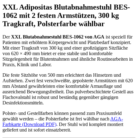
XXL Adipositas Blutabnahmestuhl BES-
1062 mit 2 festen Armstützen, 300 kg
Tragkraft, Polsterfarbe wählbar
Der
XXL Blutabnahmestuhl BES-1062 von AGA
ist speziell für
Patienten mit erhöhtem Körpergewicht und Platzbedarf konzipiert.
Mit einer Tragkraft von 300 kg und einer großzügigen Sitzfläche
von 620 × 490 mm bietet er eine stabile und komfortable
Sitzgelegenheit für Blutentnahmen und ähnliche Routinearbeiten in
Praxis, Klinik und Labor.
Die feste Sitzhöhe von 500 mm erleichtert das Hinsetzen und
Aufstehen. Zwei fest verschweißte, gepolsterte Armstützen mit 620
mm Abstand gewährleisten eine komfortable Armauflage und
ausreichend Bewegungsfreiheit. Das pulverbeschichtete Gestell aus
Flachovalstahl ist robust und beständig gegenüber gängigen
Desinfektionsmitteln.
Polster- und Gestellfarben können passend zum Praxisumfeld
gewählt werden – die Polsterfarbe ist frei wählbar nach
AGA-
Farbkarte (Download PDF)
. Der Stuhl wird komplett montiert
geliefert und ist sofort einsatzbereit.