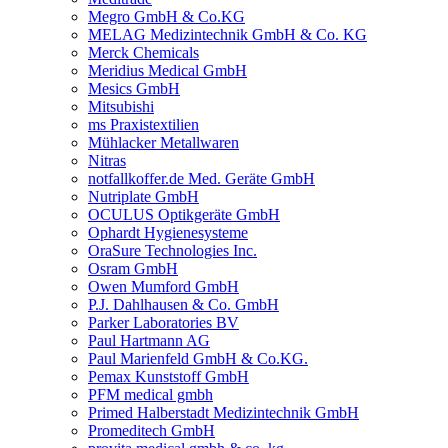
Megro GmbH & Co.KG
MELAG Medizintechnik GmbH & Co. KG
Merck Chemicals
Meridius Medical GmbH
Mesics GmbH
Mitsubishi
ms Praxistextilien
Mühlacker Metallwaren
Nitras
notfallkoffer.de Med. Geräte GmbH
Nutriplate GmbH
OCULUS Optikgeräte GmbH
Ophardt Hygienesysteme
OraSure Technologies Inc.
Osram GmbH
Owen Mumford GmbH
P.J. Dahlhausen & Co. GmbH
Parker Laboratories BV
Paul Hartmann AG
Paul Marienfeld GmbH & Co.KG.
Pemax Kunststoff GmbH
PFM medical gmbh
Primed Halberstadt Medizintechnik GmbH
Promeditech GmbH