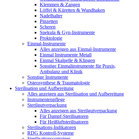
Klemmen & Zangen
Löffel & Küretten & Wundhaken
Nadelhalter
Pinzetten
Scheren
Spekula & Gyn-Instrumente
Proktologie
Einmal-Instrumente
Alles anzeigen aus Einmal-Instrumente
Einmal Instrumente Metall
Einmal Skalpelle & Klingen
Sonstige Einmalinstrumente für Praxis,
Ambulanz und Klinik
Sonstige Instrumente
Osteosynthese & Traumatologie
Sterilisation und Aufbereitung
Alles anzeigen aus Sterilisation und Aufbereitung
Instrumentenpflege
Sterilgutverpackung
Alles anzeigen aus Sterilgutverpackung
Für Dampf-Sterilisatoren
Für Heißluftsterilisatoren
Sterilisations-Indikatoren
RDG Kontroll-Systeme
Sterilisationscontainer