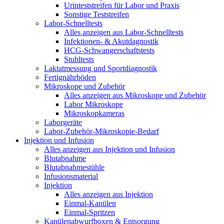
Urinteststreifen für Labor und Praxis
Sonstige Teststreifen
Labor-Schnelltests
Alles anzeigen aus Labor-Schnelltests
Infektionen- & Akutdagnostik
HCG-Schwangerschaftstests
Stuhltests
Laktatmessung und Sportdiagnostik
Fertignährböden
Mikroskope und Zubehör
Alles anzeigen aus Mikroskope und Zubehör
Labor Mikroskope
Mikroskopkameras
Laborgeräte
Labor-Zubehör-Mikroskopie-Bedarf
Injektion und Infusion
Alles anzeigen aus Injektion und Infusion
Blutabnahme
Blutabnahmestühle
Infusionsmaterial
Injektion
Alles anzeigen aus Injektion
Einmal-Kanülen
Einmal-Spritzen
Kanülenabwurfboxen & Entsorgung