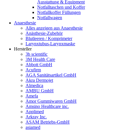
Ausstattung & Equipment
Notfalltaschen und Koffer
Notfallkoffer Füllungen
Notfallwagen
Anaesthesie
Alles anzeigen aus Anaesthesie
Anästhesie-Zubehör
Blutleeren / Komprimeter
Larynxtubus-Larynxmaske
Hersteller
3b scientific
3M Health Care
Abbott GmbH
Acufirm
AGA Sanitätsartikel GmbH
Akra Dermojet
Almedica
AMBU GmbH
Amefa
Amor Gummiwaren GmbH
Amsino Healthcare inc.
Applimed
Arkray Inc.
ASAM Betriebs-GmbH
asiamed